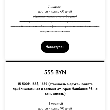
7 модулей
доступ к курсу 60 дней
обратная связь в чате 60 дней
моя персональная скидка на покупку материалов
именной электронный сертификат по результатам обучения с
подписью и печатью
Недоступен
555 BYN
15 500₽, 185$, 165€ (стоимость в другой валюте
приблизительная и зависит от курса Нацбанка РБ на
день оплаты)
11 модулей
доступ к курсу 90 дней