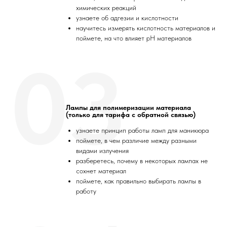
химических реакций
узнаете об адгезии и кислотности
научитесь измерять кислотность материалов и
поймете, на что влияет рН материалов
03
Лампы для полимеризации материала
(только для тарифа с обратной связью)
узнаете принцип работы ламп для маникюра
поймете, в чем различие между разными
видами излучения
разберетесь, почему в некоторых лампах не
сохнет материал
поймете, как правильно выбирать лампы в
работу