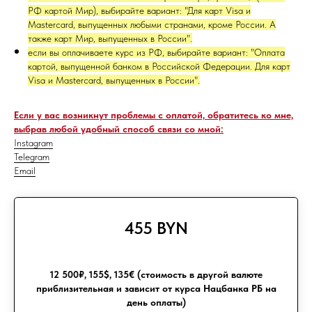
РФ картой Мир), выбирайте вариант: "Для карт Visa и
Mastercard, выпущенных любыми странами, кроме России. А
также карт Мир, выпущенных в России".
если вы оплачиваете курс из РФ, выбирайте вариант: "Оплата
картой, выпущенной банком в Российской Федерации. Для карт
Visa и Mastercard, выпущенных в России".
Если у вас возникнут проблемы с оплатой, обратитесь ко мне,
выбрав любой удобный способ связи со мной:
Instagram
Telegram
Email
455 BYN
12 500₽, 155$, 135€ (стоимость в другой валюте
приблизительная и зависит от курса Нацбанка РБ на
день оплаты)