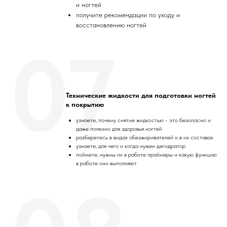
и ногтей
получите рекомендации по уходу и
восстановлению ногтей
07
Технические жидкости для подготовки ногтей
к покрытию
узнаете, почему снятие жидкостью - это безопасно и
даже полезно для здоровья ногтей
разберетесь в видах обезжиривателей и в их составах
узнаете, для чего и когда нужен дегидратор
поймете, нужны ли в работе праймеры и какую функцию
в работе они выполняют