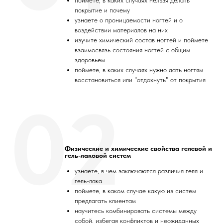
поймете, в каких случаях нельзя делать
покрытие и почему
узнаете о проницаемости ногтей и о
воздействии материалов на них
изучите химический состав ногтей и поймете
взаимосвязь состояния ногтей с общим
здоровьем
поймете, в каких случаях нужно дать ногтям
восстановиться или "отдохнуть" от покрытия
02
Физические и химические свойства гелевой и
гель-лаковой систем
узнаете, в чем заключаются различия геля и
гель-лака
поймете, в каком случае какую из систем
предлагать клиентам
научитесь комбинировать системы между
собой, избегая конфликтов и неожиданных